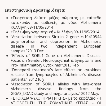
Επιστημονική Δραστηριότητα:
«Συσχέτιση δείκτη μάζας σώματος με επίπεδα
κυτοκινών σε ασθενείς με νόσο Alzheimer.»
Κυλλήνη 09-11/05/2014
«Τηλε-ψυχογηριατρική.» Κυλλήνη 09-11/05/2014
“Association between Sirtuin 2 gene rs10410544
polymorphism and depression in Alzheimer's
disease in two independent European
samples.”2013 Dec.
“Effects of SORL1 Gene on Alzheimer's Disease.
Focus on Gender, Neuropsychiatric Symptoms and
Pro-Inflammatory Cytokines.”2013 Feb.
“Donepezil treatment's late effects on cytokines
release from lymphocytes of Alzheimer's disease
patients.” 2012 July
“Association of SORL1 alleles with late-onset
Alzheimer's disease. findings from the
GIGAS_LOAD study and mega-analysis.” 2012 May.
«ΣΤΟΙΧΕΙΑ ΨΥΧΟΓΗΡΙΑΤΡΙΚΗΣ» με το κεφάλαιο «Η
ΑΞΙΟΛΟΓΗΣΗ ΤΗΣ ΣΩΜΑΤΙΚΗΣ ΥΓΕΙΑΣ – ΟΙ