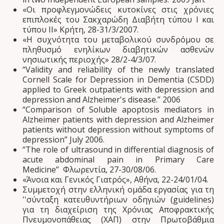
«Οι προφλεγμονώδεις κυτοκίνες στις χρόνιες
επιπλοκές του Σακχαρώδη Διαβήτη τύπου Ι και
τύπου ΙΙ» Κρήτη, 28-31/3/2007.
«Η συχνότητα του μεταβολικού συνδρόμου σε
πληθυσμό ενηλίκων διαβητικών ασθενών
νησιωτικής περιοχής» 28/2-4/3/07.
“Validity and reliability of the newly translated
Cornell Scale for Depression in Dementia (CSDD)
applied to Greek outpatients with depression and
depression and Alzheimer's disease.” 2006
“Comparison of Soluble apoptosis mediators in
Alzheimer patients with depression and Alzheimer
patients without depression without symptoms of
depression” July 2006.
“The role of ultrasound in differential diagnosis of
acute abdominal pain in Primary Care
Medicine” Φλωρεντία, 27-30/08/06.
«Άνοια και Γενικός Γιατρός», Αθήνα, 22-24/01/04.
Συμμετοχή στην ελληνική ομάδα εργασίας για τη
''σύνταξη κατευθυντήριων οδηγιών (guidelines)
για τη διαχείριση της Χρόνιας Αποφρακτικής
Πνευμονοπάθειας (ΧΑΠ) στην Πρωτοβάθμια