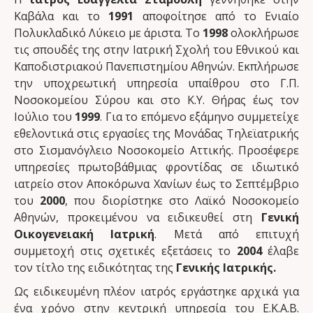
Καβάλα και το
1991
αποφοίτησε από το Ενιαίο
Στοματική υγεία και θρέψη
Ξεχνάτε, χάνετε τις λέξεις, χάνετε πράγματα;
Πολυκλαδικό Λύκειο με άριστα. Το
1998
ολοκλήρωσε
τις σπουδές της στην Ιατρική Σχολή του Εθνικού και
Πολυφαρμακία και έλλειψη ενημέρωσης
Καποδιστριακού Πανεπιστημίου Αθηνών. Εκπλήρωσε
την υποχρεωτική υπηρεσία υπαίθρου στο Γ.Π.
Νοσοκομείου Σύρου και στο Κ.Υ. Θήρας έως τον
Ιούλιο του
1999
. Για το επόμενο εξάμηνο συμμετείχε
εθελοντικά στις εργασίες της Μονάδας Τηλεϊατρικής
στο Σισμανόγλειο Νοσοκομείο Αττικής. Προσέφερε
υπηρεσίες πρωτοβάθμιας φροντίδας σε ιδιωτικό
ιατρείο στον Αποκόρωνα Χανίων έως το Σεπτέμβριο
του
2000
, που διορίστηκε στο Λαϊκό Νοσοκομείο
Αθηνών, προκειμένου να ειδικευθεί στη
Γενική
Οικογενειακή Ιατρική
. Μετά από επιτυχή
συμμετοχή στις σχετικές εξετάσεις το
2004
έλαβε
τον τίτλο της ειδικότητας της
Γενικής Ιατρικής.
Ως ειδικευμένη πλέον ιατρός εργάστηκε αρχικά για
ένα χρόνο στην κεντρική υπηρεσία του Ε.Κ.Α.Β.