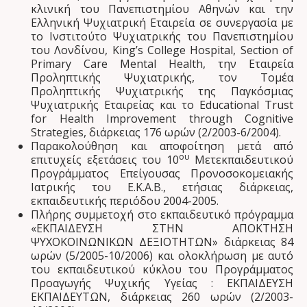
κλινική του Πανεπιστημίου Αθηνών και την
Ελληνική Ψυχιατρική Εταιρεία σε συνεργασία με
το Ινστιτούτο Ψυχιατρικής του Πανεπιστημίου
του Λονδίνου, King’s College Hospital, Section of
Primary Care Mental Health, την Εταιρεία
Προληπτικής Ψυχιατρικής, τον Τομέα
Προληπτικής Ψυχιατρικής της Παγκόσμιας
Ψυχιατρικής Εταιρείας και το Educational Trust
for Health Improvement through Cognitive
Strategies, διάρκειας 176 ωρών (2/2003-6/2004).
Παρακολούθηση και αποφοίτηση μετά από
ου
επιτυχείς εξετάσεις του 10
Μετεκπαιδευτικού
Προγράμματος Επείγουσας Προνοσοκομειακής
Ιατρικής του Ε.Κ.Α.Β., ετήσιας διάρκειας,
εκπαιδευτικής περιόδου 2004-2005.
Πλήρης συμμετοχή στο εκπαιδευτικό πρόγραμμα
«ΕΚΠΑΙΔΕΥΣΗ ΣΤΗΝ ΑΠΟΚΤΗΣΗ
ΨΥΧΟΚΟΙΝΩΝΙΚΩΝ ΔΕΞΙΟΤΗΤΩΝ» διάρκειας 84
ωρών (5/2005-10/2006) και ολοκλήρωση με αυτό
του εκπαιδευτικού κύκλου του Προγράμματος
Προαγωγής Ψυχικής Υγείας : ΕΚΠΑΙΔΕΥΣΗ
ΕΚΠΑΙΔΕΥΤΩΝ, διάρκειας 260 ωρών (2/2003-