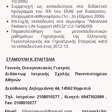
10/2006)
Συμμετοχή ως εκπαιδεύτρια στο διδακτικό
πρόγραμμα του ΙΕΚ του ΕΚΑΒ για διασώστες-
πληρώματα ασθενοφόρου (1ο - 2ο εξάμηνο 2006).
Επιτυχής εκπαίδευση στο σεμινάριο “Advanced
Pediatric Life Support (APLS)” (12-14/06/09)
Παρακολούθηση των μετεκπαιδευτικών
μαθημάτων Γηριατρικής της Ελληνικής
Γεροντολογικής και Γηριατρικής Εταιρείας κατά
το εκπαιδευτικό έτος 2012-13.
ΣΤΑΜΟΥΛΗ Κ. ΕΥΑΓΓΕΛΙΑ
Γενικός Οικογενειακός Γιατρός
Διδάκτωρ Ιατρικής Σχολής Πανεπιστημίου
Αθηνών
Διεύθυνση: Δηληγιάννη 44, 14562 Κηφισιά
Τηλ. Ιατρείου: 2108010377 , Κινητό: 6947302089 ,
Fax: 2108010377
Email:
lillystamouli@gmail.com
Ιστοσελίδα: