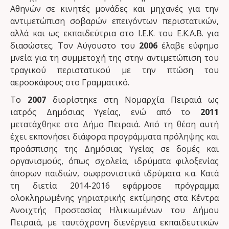
Αθηνών σε κινητές μονάδες και μηχανές για την
αντιμετώπιση σοβαρών επειγόντων περιστατικών,
αλλά και ως εκπαιδεύτρια στο Ι.Ε.Κ. του Ε.Κ.Α.Β. για
διασώστες. Τον Αύγουστο του
2006
έλαβε εύφημο
μνεία για τη συμμετοχή της στην αντιμετώπιση του
τραγικού περιστατικού με την πτώση του
αεροσκάφους στο Γραμματικό.
Το
2007
διορίστηκε στη Νομαρχία Πειραιά ως
ιατρός Δημόσιας Υγείας, ενώ από το
2011
μετατάχθηκε στο Δήμο Πειραιά. Από τη θέση αυτή
έχει εκπονήσει διάφορα προγράμματα πρόληψης και
προάσπισης της Δημόσιας Υγείας σε δομές και
οργανισμούς, όπως σχολεία, ιδρύματα φιλοξενίας
άπορων παιδιών, σωφρονιστικά ιδρύματα κ.α. Κατά
τη διετία 2014-2016 εφάρμοσε πρόγραμμα
ολοκληρωμένης γηριατρικής εκτίμησης στα Κέντρα
Ανοιχτής Προστασίας Ηλικιωμένων του Δήμου
Πειραιά, με ταυτόχρονη διενέργεια εκπαιδευτικών