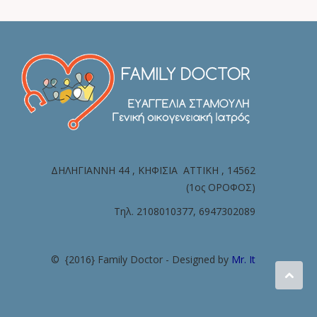
ΔΗΛΗΓΙΑΝΝΗ 44 , ΚΗΦΙΣΙΑ ATTIKH , 14562
(1oς ΟΡΟΦΟΣ)
Τηλ. 2108010377, 6947302089
© {2016} Family Doctor - Designed by
Mr. It